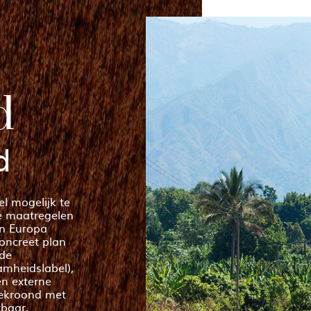
d
d
l mogelijk te
e maatregelen
an Europa
oncreet plan
rde
amheidslabel),
en externe
bekroond met
baar,