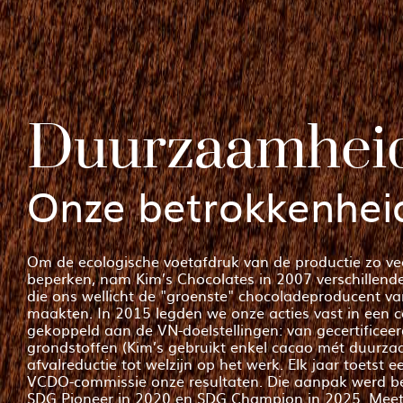
Duurzaamhei
Onze betrokkenhei
Om de ecologische voetafdruk van de productie zo vee
beperken, nam Kim’s Chocolates in 2007 verschillend
die ons wellicht de "groenste" chocoladeproducent v
maakten. In 2015 legden we onze acties vast in een c
gekoppeld aan de VN-doelstellingen: van gecertificee
grondstoffen (Kim’s gebruikt enkel cacao mét duurza
afvalreductie tot welzijn op het werk. Elk jaar toetst e
VCDO-commissie onze resultaten. Die aanpak werd 
SDG Pioneer in 2020 en SDG Champion in 2025. Meet