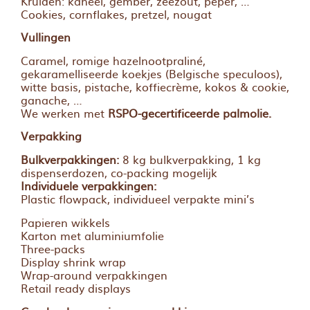
Kruiden: kaneel, gember, zeezout, peper, …
Cookies, cornflakes, pretzel, nougat
Vullingen
Caramel, romige hazelnootpraliné,
gekaramelliseerde koekjes (Belgische speculoos),
witte basis, pistache, koffiecrème, kokos & cookie,
ganache, …
We werken met
RSPO-gecertificeerde palmolie.
Verpakking
Bulkverpakkingen:
8 kg bulkverpakking, 1 kg
dispenserdozen, co-packing mogelijk
Individuele verpakkingen:
Plastic flowpack, individueel verpakte mini’s
Papieren wikkels
Karton met aluminiumfolie
Three-packs
Display shrink wrap
Wrap-around verpakkingen
Retail ready displays