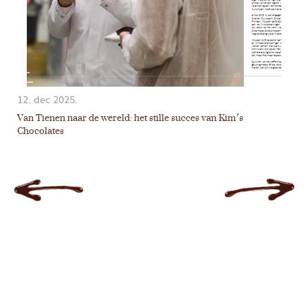
12. dec 2025.
05
Van Tienen naar de wereld: het stille succes van Kim’s
Ki
Chocolates