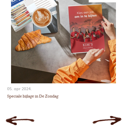
05. apr 2024.
14
Speciale bijlage in De Zondag
Ki
to